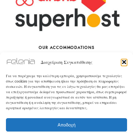
OUR ACCOMMODATIONS
Διαχείριση Συγκατάθεσης
The Villa
Για να παρέχουμε την καλύτερη εμπειρία, χρησιμοποιούμε τεχνολογίες
BOOK
όπως cookies για την αποθήκευση ή/και την πρόσβαση σε πληροφορίες
συσκευών. Η συγκατάθεση για τις εν λόγω τεχνολογίες θα μας επιτρέψει
να επεξεργαστούμε δεδομένα προσωπικού χαρακτήρα, όπως συμπεριφορά
The Apartment
περιήγησης ή μοναδικά αναγνωριστικά σε αυτόν τον ιστότοπο. Η μη
συγκατάθεση ή η ανάκληση της συγκατάθεσης, μπορεί να επηρεάσει
αρνητικά ορισμένες λειτουργίες και δυνατότητες.
BOOK
Αποδοχή