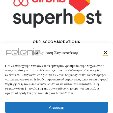
OUR ACCOMMODATIONS
Διαχείριση Συγκατάθεσης
The Villa
Για να παρέχουμε την καλύτερη εμπειρία, χρησιμοποιούμε τεχνολογίες
BOOK
όπως cookies για την αποθήκευση ή/και την πρόσβαση σε πληροφορίες
συσκευών. Η συγκατάθεση για τις εν λόγω τεχνολογίες θα μας επιτρέψει
να επεξεργαστούμε δεδομένα προσωπικού χαρακτήρα, όπως συμπεριφορά
The Apartment
περιήγησης ή μοναδικά αναγνωριστικά σε αυτόν τον ιστότοπο. Η μη
συγκατάθεση ή η ανάκληση της συγκατάθεσης, μπορεί να επηρεάσει
αρνητικά ορισμένες λειτουργίες και δυνατότητες.
BOOK
Αποδοχή