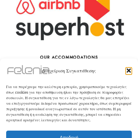
OUR ACCOMMODATIONS
Διαχείριση Συγκατάθεσης
The Villa
Για να παρέχουμε την καλύτερη εμπειρία, χρησιμοποιούμε τεχνολογίες
BOOK
όπως cookies για την αποθήκευση ή/και την πρόσβαση σε πληροφορίες
συσκευών. Η συγκατάθεση για τις εν λόγω τεχνολογίες θα μας επιτρέψει
να επεξεργαστούμε δεδομένα προσωπικού χαρακτήρα, όπως συμπεριφορά
The Apartment
περιήγησης ή μοναδικά αναγνωριστικά σε αυτόν τον ιστότοπο. Η μη
συγκατάθεση ή η ανάκληση της συγκατάθεσης, μπορεί να επηρεάσει
αρνητικά ορισμένες λειτουργίες και δυνατότητες.
BOOK
Αποδοχή