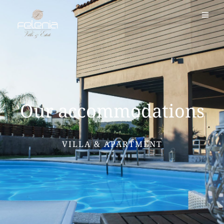
Our accommodations
VILLA & APARTMENT