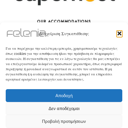
OUR ACCOMMODATIONS
Διαχείριση Συγκατάθεσης
The Villa
Για να παρέχουμε την καλύτερη εμπειρία, χρησιμοποιούμε τεχνολογίες
BOOK
όπως cookies για την αποθήκευση ή/και την πρόσβαση σε πληροφορίες
συσκευών. Η συγκατάθεση για τις εν λόγω τεχνολογίες θα μας επιτρέψει
να επεξεργαστούμε δεδομένα προσωπικού χαρακτήρα, όπως συμπεριφορά
The Apartment
περιήγησης ή μοναδικά αναγνωριστικά σε αυτόν τον ιστότοπο. Η μη
συγκατάθεση ή η ανάκληση της συγκατάθεσης, μπορεί να επηρεάσει
αρνητικά ορισμένες λειτουργίες και δυνατότητες.
BOOK
Αποδοχή
Home
Our Accommodations
Contact
Δεν αποδέχομαι
Terms & Conditions
Privacy Policy
Πολιτική Cookies (ΕΕ)
Προβολή προτιμήσεων
Contact us